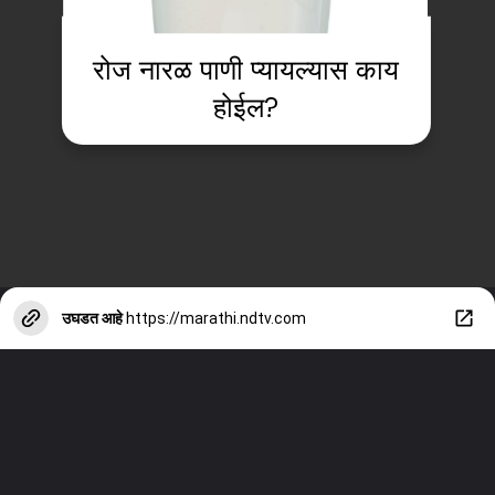
रोज नारळ पाणी प्यायल्यास काय
होईल?
उघडत आहे
https://marathi.ndtv.com