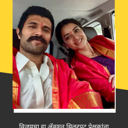
विजयचा हा अ‍ॅक्शन थ्रिलरपट प्रेक्षकांना