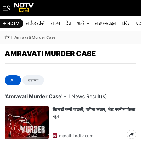
लाईव्ह टीव्ही
ताज्या
देश
शहरे
लाइफस्टाइल
विदेश
एं
NDTV
होम
Amravati Murder Case
AMRAVATI MURDER CASE
All
बातम्या
'Amravati Murder Case'
- 1 News Result(s)
खिचडी कमी वाढली, पतीचा संताप, थेट पत्नीचा केला
खून
marathi.ndtv.com