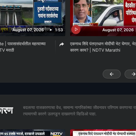
August 07, 2026
1:53
August 07, 2026
| पावसासंदर्भातील महत्वाच्या
एकनाथ शिंदे पंतप्रधान मोदींची भेट घेणार, भे
TV मराठी
कारण काय? | NDTV Marathi
ारण
बदलत्या राजकारणाचा वेध, सामान्य नागरिकांच्या जीवनावर परिणाम करणाऱ्य
त्यामागची कारणे उलगडून दाखवणारे व्हिडिओ पाहा.