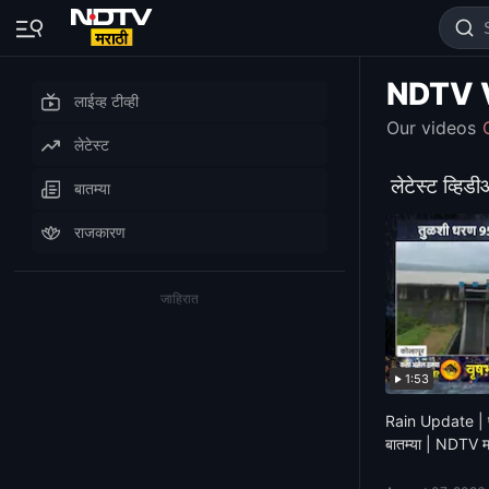
NDTV 
लाईव्ह टीव्ही
Our videos
लेटेस्ट
लेटेस्ट व्हिड
बातम्या
राजकारण
जाहिरात
1:53
Rain Update | पाव
बातम्या | NDTV म