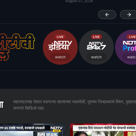
August 07, 2026
ीटीवी
LIVE
LIVE
LIVE
नल
watch
watch
watc
ा
महाराष्ट्रासह देशात घडणाऱ्या महत्त्वाच्या घडामोडी, तुमच्या जिव्हाळ्याचे विषय, तुम्हा
करणारे व्हिडिओ पाहा.