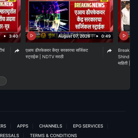
3:40
August 07, 2026
0:49
टीचं
एआय डीपफेकवर केंद्र सरकारचा सर्जिकट
Breaking
स्ट्राईक | NDTV मराठी
Shinde पंतप्
माहिती | N
ERS
APPS
CHANNELS
EPG SERVICES
RESSALS
TERMS & CONDITIONS