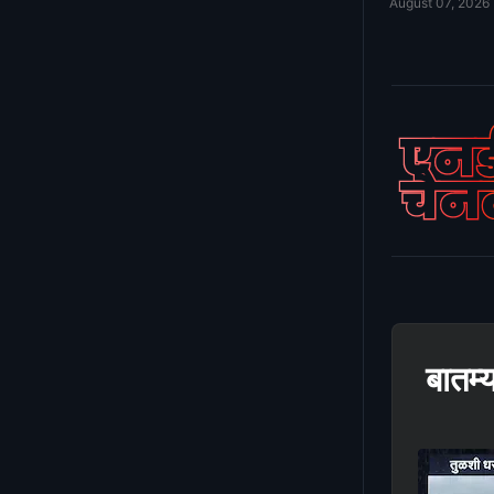
August 07, 2026
एनड
चै
बातम्य