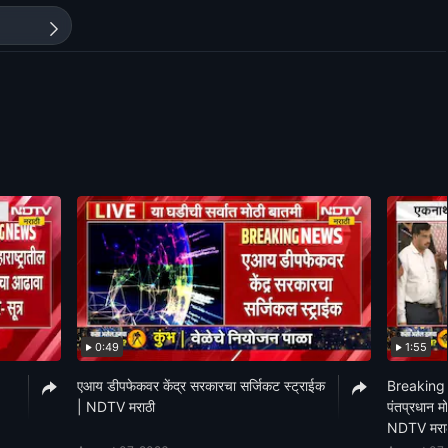
0:49
1:55
एआय डीपफेकवर केंद्र सरकारचा सर्जिकट स्ट्राईक
Breaking
| NDTV मराठी
पंतप्रधान मो
NDTV मरा