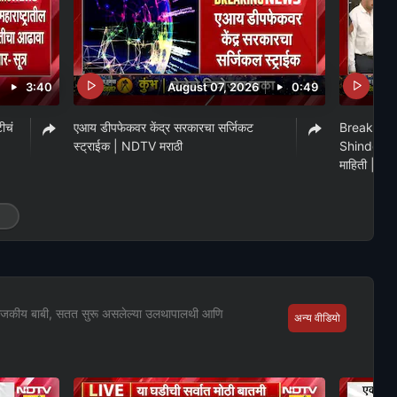
3:40
August 07, 2026
0:49
टीचं
एआय डीपफेकवर केंद्र सरकारचा सर्जिकट
Breaking
स्ट्राईक | NDTV मराठी
Shinde पंतप्
माहिती | N
ा राजकीय बाबी, सतत सुरू असलेल्या उलथापालथी आणि
अन्य वीडियो