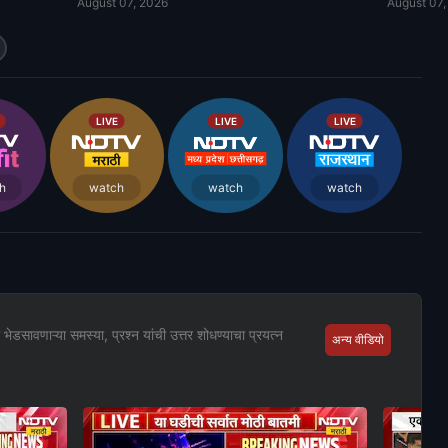
August 07, 2026
August 07,
LIVE
LIVE
LIVE
h
watch
watch
watch
ला भेडसावणाऱ्या समस्या, प्रश्न यांची उत्तर शोधण्याचा प्रयत्न
अन्य वीडियो