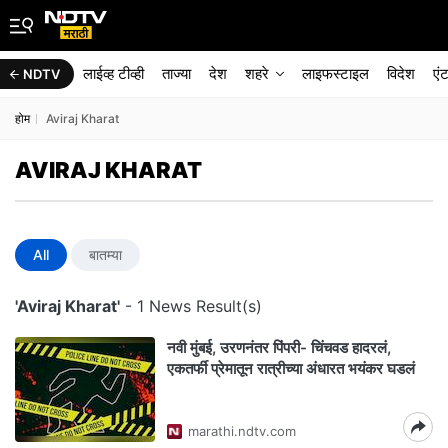
लाईव्ह टीव्ही
ताज्या
देश
शहरे
लाइफस्टाइल
विदेश
एं
NDTV
होम
Aviraj Kharat
AVIRAJ KHARAT
All
बातम्या
'Aviraj Kharat'
- 1 News Result(s)
नवी मुंबई, उरणनंतर पिंपरी- चिंचवड हादरलं,
एकतर्फी प्रेमातून रात्रीच्या अंधारत भयंकर घडलं
marathi.ndtv.com