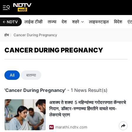
लाईव्ह टीव्ही
ताज्या
देश
शहरे
लाइफस्टाइल
विदेश
एं
NDTV
होम
Cancer During Pregnancy
CANCER DURING PREGNANCY
All
बातम्या
'Cancer During Pregnancy'
- 1 News Result(s)
अशक्य ते शक्य! 5 महिन्यांच्या गरोदरपणात कॅन्सरचे
निदान, डॉक्टर-रुग्णाच्या हिंमतीने वाचले माय-
लेकराचे प्राण
marathi.ndtv.com