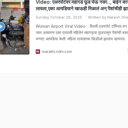
Video: एअरपोर्टवर महागडं फूड घेऊ नका.., बाईनं का
लावला,एका आयडियाने खाऊही मिळालं अन् पैशांचीही झ
Sunday October 26, 2025
Written by Naresh Sh
Woman Airport Viral Video : दिल्ली एअरपोर्ट टर्मिनल वन
जात असताना एका प्रवासी महिलेनं महागड्या फूडपासून पैशांची बच
भन्नाट आयडिया केली. महिला प्रवाशाचा व्हिडीओ झालाय व्हायरल.
marathi.ndtv.com