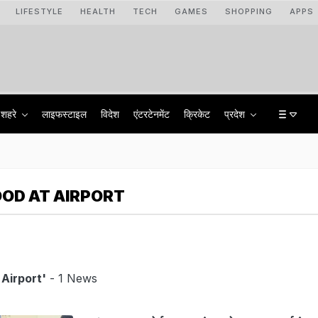
LIFESTYLE
HEALTH
TECH
GAMES
SHOPPING
APPS
शहरे
लाइफस्टाइल
विदेश
एंटरटेनमेंट
क्रिकेट
प्रदेश
OOD AT AIRPORT
Airport'
- 1 News