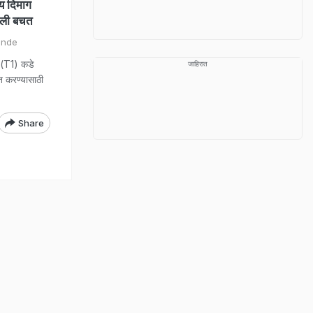
य दिमाग
ाली बचत
ende
 (T1) कडे
जाहिरात
त करण्यासाठी
Share