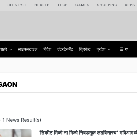
LIFESTYLE
HEALTH
TECH
GAMES
SHOPPING
APPS
शहरे
लाइफस्टाइल
विदेश
एंटरटेनमेंट
क्रिकेट
प्रदेश
GAON
 1 News Result(s)
'तिकीट मिळो ना मिळो निवडणूक लढविणारच' मविआमध्ये