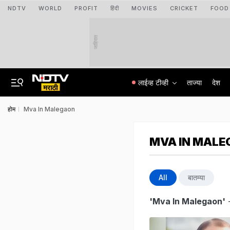
NDTV
WORLD
PROFIT
हिंदी
MOVIES
CRICKET
FOOD
जाहिरात
लाईव्ह टीव्ही
ताज्या
देश
होम
Mva In Malegaon
MVA IN MALE
All
बातम्या
'Mva In Malegaon'
-