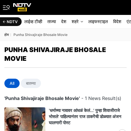
लाईव्ह टीव्ही
ताज्या
देश
शहरे
लाइफस्टाइल
विदेश
एं
NDTV
होम
Punha Shivajiraje Bhosale Movie
PUNHA SHIVAJIRAJE BHOSALE
MOVIE
All
बातम्या
'Punha Shivajiraje Bhosale Movie'
- 1 News Result(s)
'धर्माच्या नावावर आंधळं केलं...' पुन्हा शिवाजीराजे
भोसले' पाहिल्यानंतर राज ठाकरेंची डोळ्यात अंजन
घालणारी पोस्ट