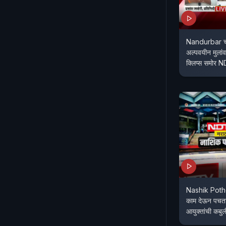
Nandurbar चा ए
अल्पवयीन मुलां
क्लि
Nashik Poth
काम देऊन पचता
आयुक्तांची कब