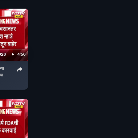
026
4:50
्या
िया