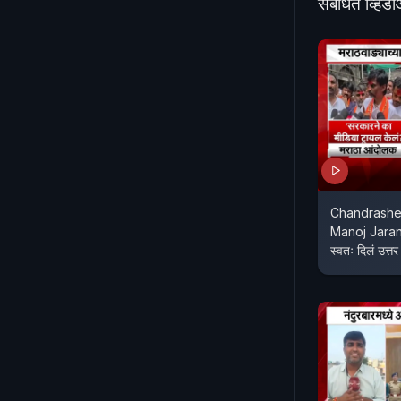
संबंधित व्हिड
Chandrashek
Manoj Jarange