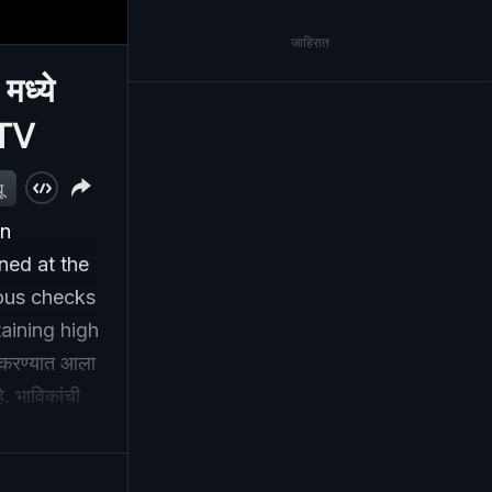
जाहिरात
मध्ये
DTV
ू
an
ened at the
rous checks
aining high
री करण्यात आला
े. भाविकांची