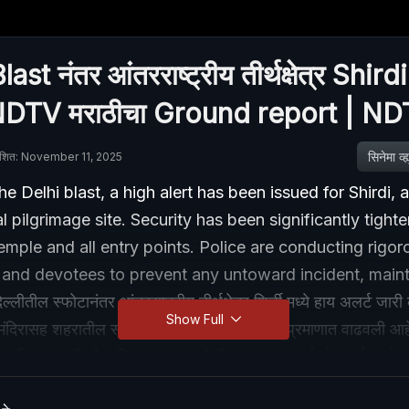
ast नंतर आंतरराष्ट्रीय तीर्थक्षेत्र Shirdi 
 NDTV मराठीचा Ground report | N
सिनेमा व्ह्य
ाशित: November 11, 2025
he Delhi blast, a high alert has been issued for Shirdi, 
al pilgrimage site. Security has been significantly tight
mple and all entry points. Police are conducting rigo
 and devotees to prevent any untoward incident, maint
्लीतील स्फोटानंतर आंतरराष्ट्रीय तीर्थक्षेत्र शिर्डी मध्ये हाय अलर्ट जा
Show Full
ंदिरासह शहरातील सर्व प्रवेशद्वारांवर सुरक्षा मोठ्या प्रमाणात वाढवली आह
णि वाहनांची चौकशी सुरू असून, पोलीस प्रशासन पूर्णपणे सतर्क आहे.