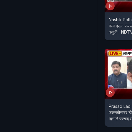
Nashik Poth
काम देऊन फसलो
कबुली | NDT
Prasad Lad | 
फडणवीसांवर टीक
म्हणाले प्रसाद 