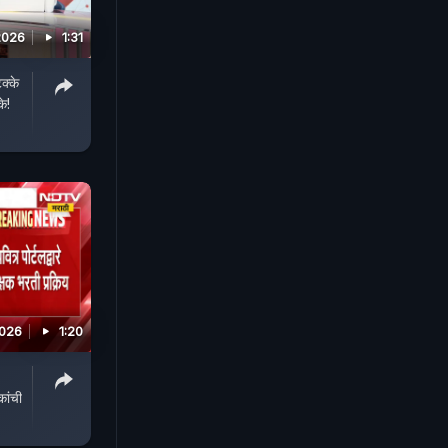
2026
1:31
क्के
े!
2026
1:20
ांची