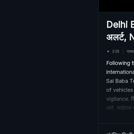
Delhi Bl
अलर्ट,
2:25
प्रक
Following t
internation
Sai Baba Te
of vehicles
vigilance. दिल
आहे. साईबाबा म
कसून तपासणी आ