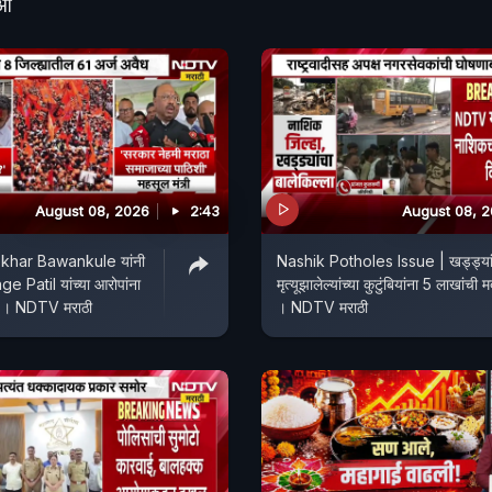
ीओ
August 08, 2026
2:43
August 08, 
har Bawankule यांनी
Nashik Potholes Issue | खड्ड्यांम
 Patil यांच्या आरोपांना
मृत्यूझालेल्यांच्या कुटुंबियांना 5 लाखांची 
स्वतः दिलं उत्तर । NDTV मराठी
। NDTV मराठी