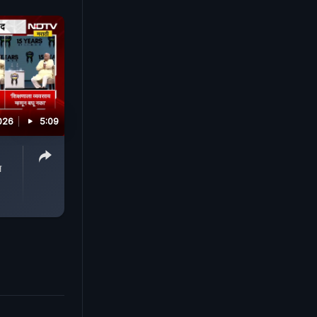
026
5:09
ल