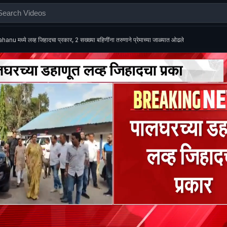
hanu मध्ये लव्ह जिहादचा प्रकार, 2 सख्ख्या बहिणींना तरुणाने प्रेमाच्या जाळ्यात ओढले