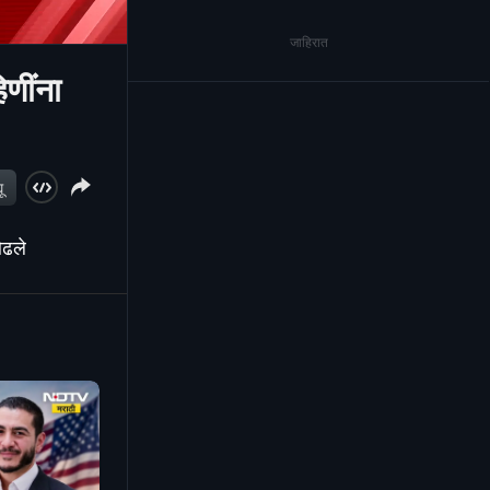
जाहिरात
णींना
ू
ओढले