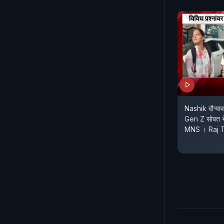
Nashik दौऱ्याव
Gen Z सोबत 
MNS । Raj 