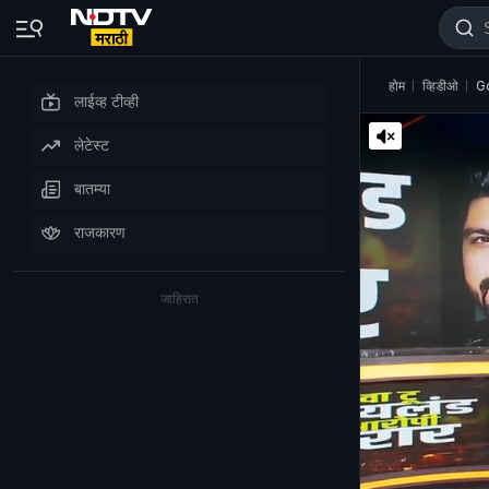
होम
व्हिडीओ
Go
लाईव्ह टीव्ही
लेटेस्ट
बातम्या
राजकारण
जाहिरात