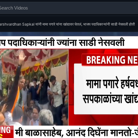
rshvardhan Sapkal यांनी मामा पगारे यांना खांद्यावर घेतलं, भाजप पदाधिकाऱ्यांनी साडी नेसवली होती