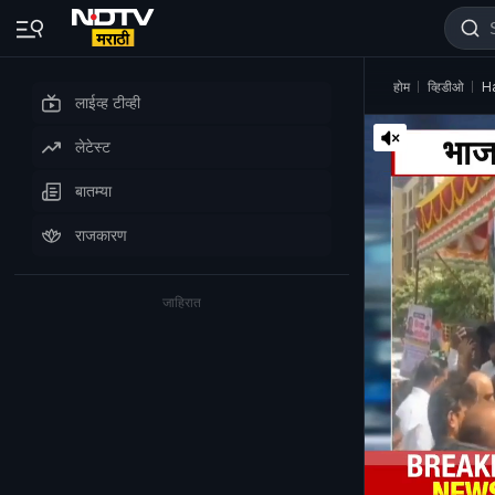
होम
व्हिडीओ
Ha
लाईव्ह टीव्ही
लेटेस्ट
बातम्या
राजकारण
जाहिरात