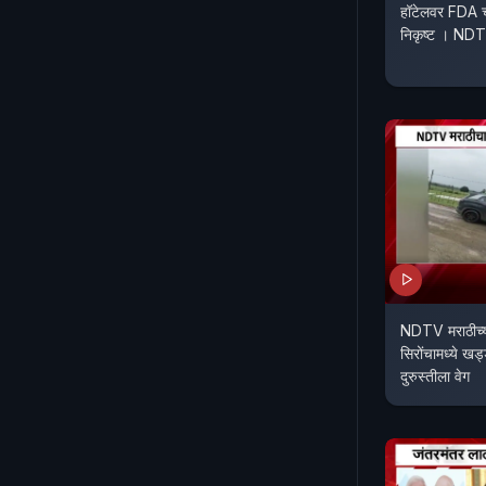
हॉटेलवर FDA चा 
निकृष्ट । ND
NDTV मराठीच्या
सिरोंचामध्ये खड्
दुरुस्तीला वेग