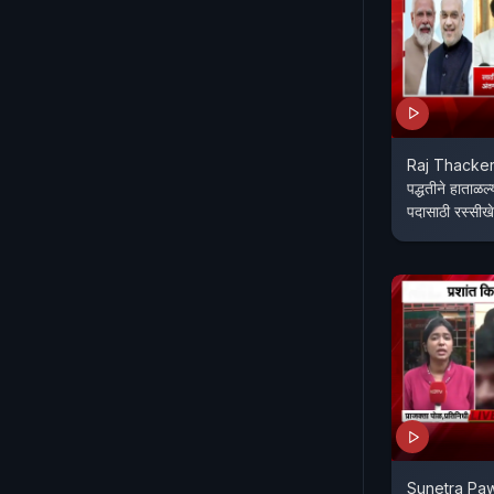
Raj Thackera
पद्धतीने हाताळ
पदासाठी रस्सीख
Sunetra Pawa