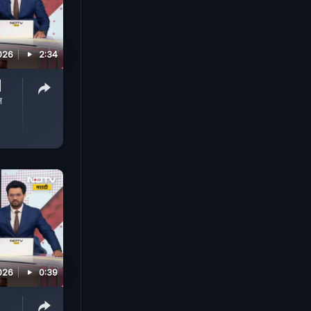
026
2:34
|
न
026
0:39