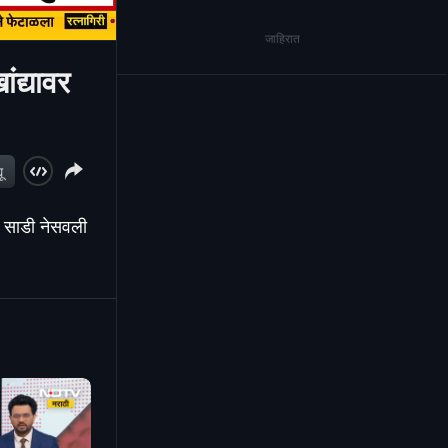
जाहिरात
द्यावर
ू
ी साडी नेसवली