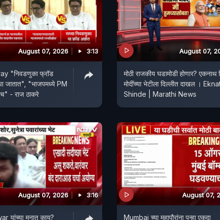
August 07, 2026
3:13
August 07, 2
y "निवडणुका फ्रॉड
मोठी राजकीय घडामोडी होणार? एकनाथ शि
ल्या जातात", "भाजपमध्ये PM
मोदींच्या भेटीला दिल्लीत दाखल । Ekna
ेच" - राज ठाकरे
Shinde | Marathi News
August 07, 2026
3:16
August 07, 
r यांच्या मनात काय?
Mumbai च्या महापौरांना पुन्हा एकदा