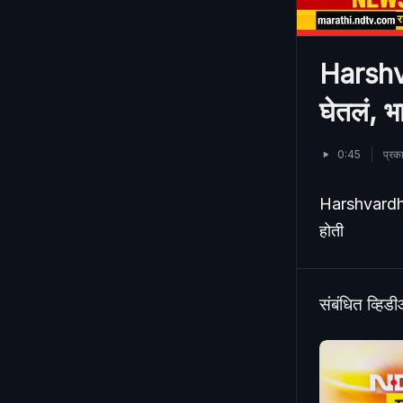
Harshva
घेतलं, भ
0:45
प्र
Harshvardhan 
होती
संबंधित व्हिड