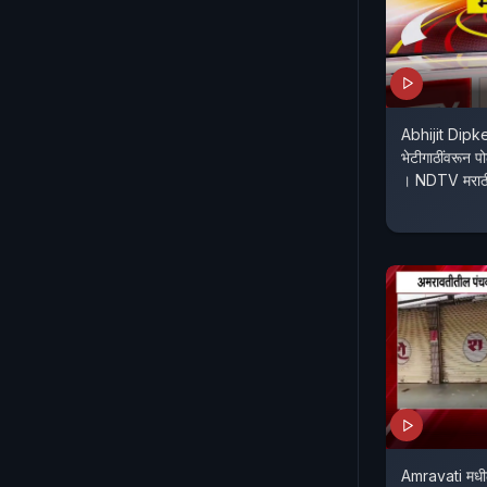
Abhijit Dipke 
भेटीगाठींवरून प
। NDTV मराठ
Amravati मधी