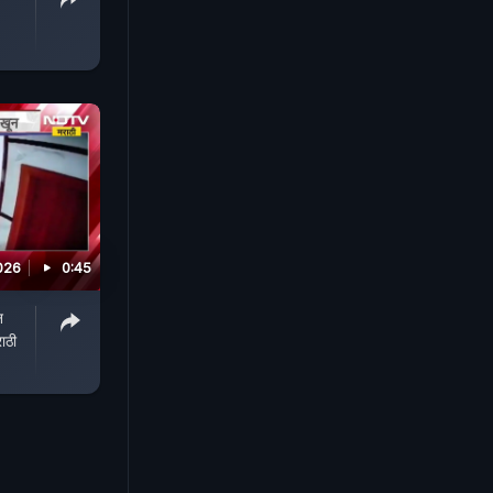
026
0:45
न
ाठी