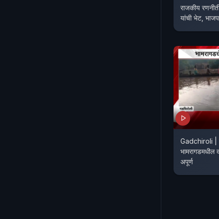
राजकीय रणनीत
यांची भेट, भ
Gadchiroli | प
भामरागडमधील दो
अपूर्ण