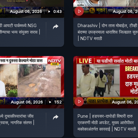
August 06, 2026
0:43
August 06, 
ी आयटी पार्कमध्ये NSG
Dharashiv | दोन तास मोबाईल, टीव्ही
्याचा भव्य संयुक्त सराव |
बंदच्या उपक्रमाला धाराशिव जिल्ह्यात सुर
| NDTV मराठी
August 06, 2026
1:52
August 06, 2
े दुचाकीस्वारांचा जीव
Pune | हडपसर-दापोडी विषारी दारु
्रवास, नागरिक संतप्त |
प्रकरणी मोठी अपडेट, मुख्य आरोपीवर
मकोकाअंतर्गत कारवाई | NDTV मराठी