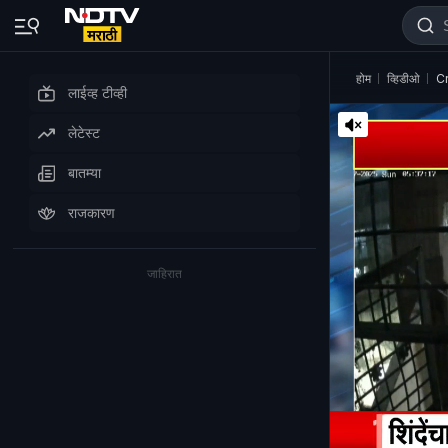
होम
व्हिडीओ
Cr
लाईव्ह टीव्ही
लेटेस्ट
बातम्या
राजकारण
जाहिरात