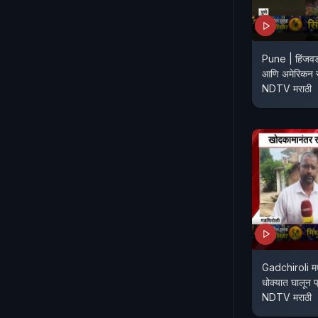
Pune | हिंजवड
आणि अमेरिकन सैन
NDTV मराठी
Gadchiroli मध्य
धोक्यात घालून प
NDTV मराठी