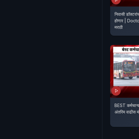
निवासी डॉक्टरा
होणार | Doct
मराठी
BEST कर्मचाऱ्य
अंतरिम वाढीस 