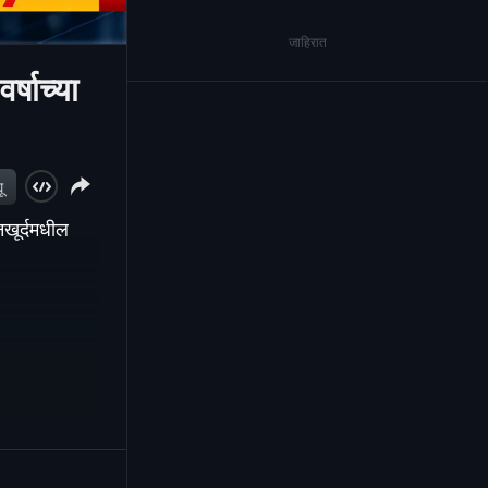
जाहिरात
्षाच्या
ू
नखूर्दमधील