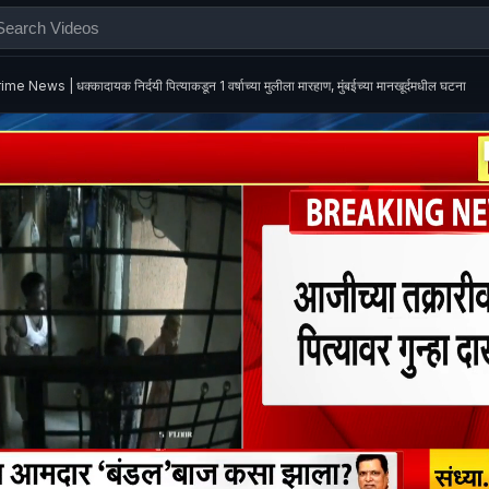
ime News | धक्कादायक निर्दयी पित्याकडून 1 वर्षाच्या मुलीला मारहाण, मुंबईच्या मानखूर्दमधील घटना