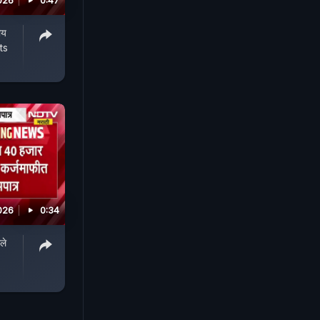
026
0:47
ीय
nts
026
0:34
ले