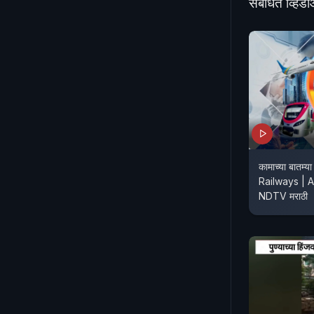
संबंधित व्हिड
कामाच्या बातम्
Railways | 
NDTV मराठी