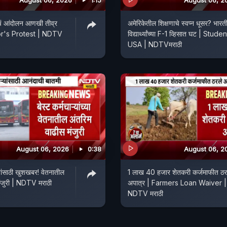
August 06, 2026
1:15
August 06, 2
ंचं आंदोलन आणखी तीव्र
अमेरिकेतील शिक्षणाचे स्वप्न धूसर? भारत
or's Protest | NDTV
विद्यार्थ्यांच्या F-1 व्हिसात घट | Stude
USA | NDTVमराठी
August 06, 2026
0:38
August 06, 2
ांसाठी खुशखबर! वेतनातील
1 लाख 40 हजार शेतकरी कर्जमाफीत ठर
मंजुरी | NDTV मराठी
अपात्र | Farmers Loan Waiver |
NDTV मराठी