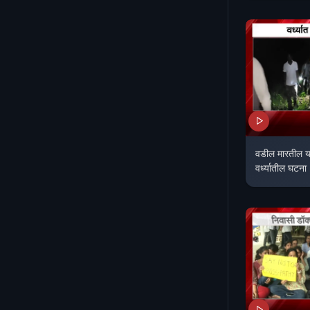
वडील मारतील या 
वर्ध्यातील घटन