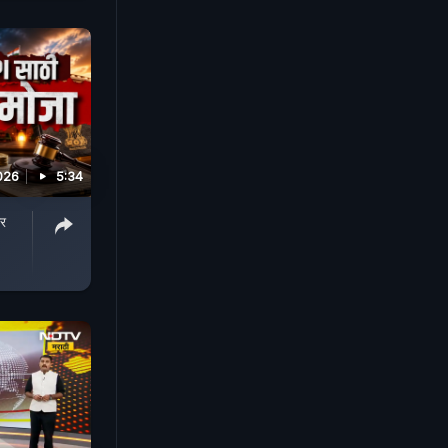
026
5:34
ार