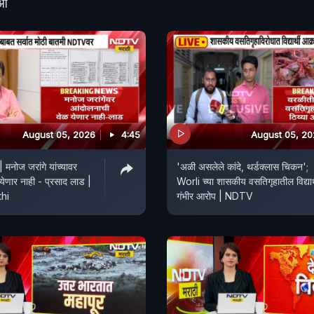
ीओ
August 05, 2026
4:45
August 05, 2
नोज जरांगे यांच्यावर
'अळी असलेले कांदे, थर्डक्लास चिकन';
येणार नाही - प्रसाद लाड |
Worli च्या शासकीय वसतिगृहातील विद्यार्
hi
गंभीर आरोप | NDTV