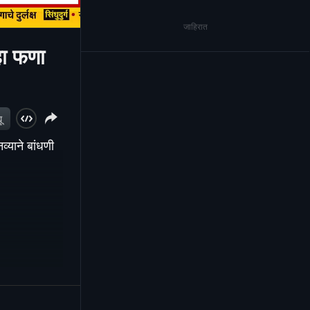
जाहिरात
हा फणा
ू
्याने बांधणी