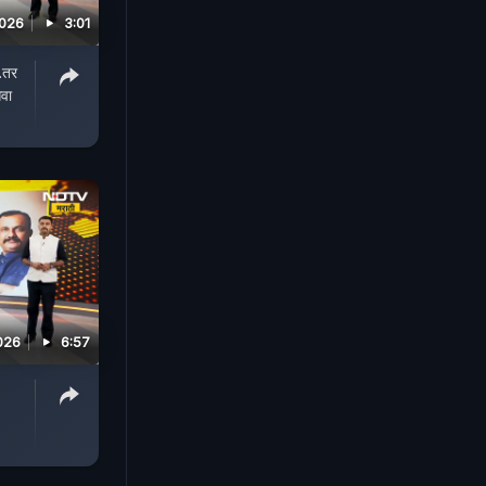
2026
3:01
.तर
वा
026
6:57