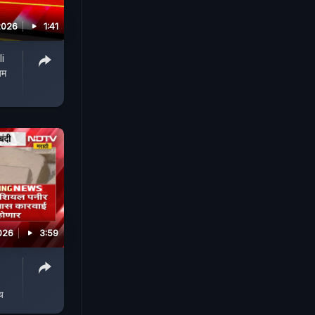
2026
1:41
li
यम
026
3:59
य