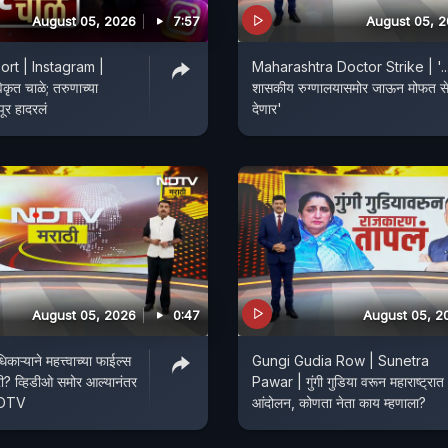
August 05, 2026
7:57
August 05, 
rt | Instagram |
Maharashtra Doctor Strike | '..
विकृत चाळे; तरुणाच्या
शासकीय रुग्णालयासमोर जाऊन मोफत से
पूर हादरलं
देणार'
August 05, 2026
0:47
August 05, 2
ऱ्याने महत्त्वाच्या फाईल्स
Gungi Gudia Row | Sunetra
री? व्हिडीओ समोर आल्यानंतर
Pawar | गुंगी गुडिया वरून महाराष्ट्रात
NDTV
आंदोलन, कोणता नेता काय म्हणाला?