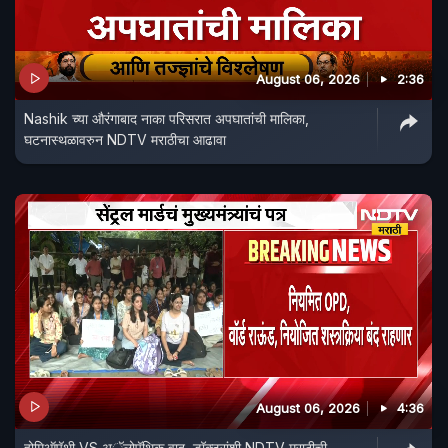
August 06, 2026
2:36
Nashik च्या औरंगाबाद नाका परिसरात अपघातांची मालिका,
घटनास्थळावरुन NDTV मराठीचा आढावा
August 06, 2026
4:36
होमिऑपॅथी VS अॅलोपॅथिक वाद, डॉक्टरांशी NDTV मराठीची