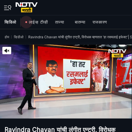
व्हिडिओ
लाईव्ह टीव्ही
ताज्या
बातम्या
राजकारण
होम
व्हिडीओ
Ravindra Chavan यांची लुंगीत एन्ट्री, विरोधक म्हणतात 'हा रसमलाई इफेक्
Ravindra Chavan यांची लुंगीत एन्ट्री, विरोधक