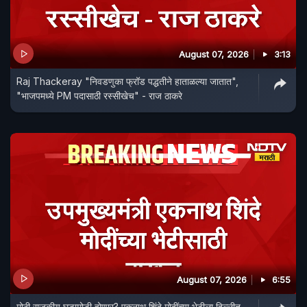
August 07, 2026
3:13
Raj Thackeray "निवडणुका फ्रॉड पद्धतीने हाताळल्या जातात",
"भाजपमध्ये PM पदासाठी रस्सीखेच" - राज ठाकरे
August 07, 2026
6:55
मोठी राजकीय घडामोडी होणार? एकनाथ शिंदे मोदींच्या भेटीला दिल्लीत