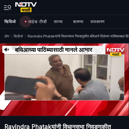
व्हिडिओ
लाईव्ह टीव्ही
ताज्या
बातम्या
राजकारण
होम
व्हिडीओ
Ravindra Phatakयांनी विधानसभा निवडणुकीत बविआने दिलेल्या पाठिंब्याबद्दल हितें
Ravindra Phatakयांनी विधानसभा निवडणुकीत