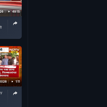
026
49:15
शी
 2026
1:11
ay