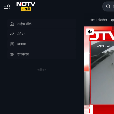
होम
व्हिडीओ
शु
लाईव्ह टीव्ही
लेटेस्ट
बातम्या
राजकारण
जाहिरात