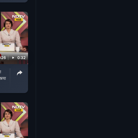
026
0:32
ि
त्या