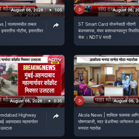
August 06, 2026
1:05
August 06, 2
 | पालघरमधील तब्बल
ST Smart Card योजनेसाठी नोंदणी
मारतींना नोटीस, इमारतींवर
बंधनकारक, मंचर बसस्थानकातून रियालि
चेक । NDTV मराठी
August 06, 2026
0:35
August 06, 
emdabad Highway
Akola News | शाब्दिक चकमक आणि
बई अहमदाबाद महामार्गावर
घोषणाबाजी, मदर डेअरीच्या जागेवरून अ
र उलटला
मनपात गदारोळ