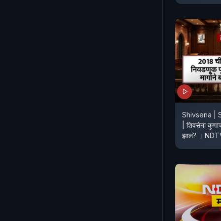
Shivsena | 
| शिवसेना कुणाच
झालं? 