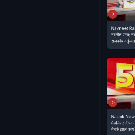
Navneet Ran
नवनीत राणा; नवन
राजकीय वर्तुळात
Nashik News 
मेडलिस्ट दीपक ग
नेमकं झालं काय