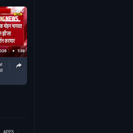
2026
1:39
at
ची
APPS