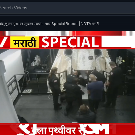
भांशू शुक्ला पृथ्वीवर सुखरुप परतले... पाहा Special Report | NDTV मराठी