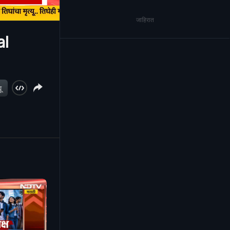
जाहिरात
al
ू