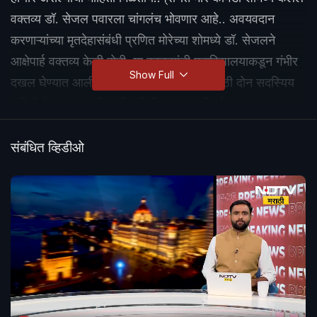
वक्तव्य डॉ. सेजल पवारला चांगलंच भोवणार आहे.. अवयवदान
करणाऱ्यांच्या मृतदेहासंबंधी प्रणित मोरेच्या शोमध्ये डॉ. सेजलने
आक्षेपार्ह वक्तव्य केली होती. या वक्तव्यांची महाविद्यालयाकडून गंभीर
Show Full
दखल घेण्यात आली संपूर्ण प्रकरणाच्या चौकशीसाठी दोन सदस्यिय
समिती नेमण्यात आलीय. ही समिती आज रात्रीपर्यंत आपला अहवाल
देणार असून त्यानंतर कारवाईचं स्वरूप स्पष्ट होणार आहे.
संबंधित व्हिडीओ