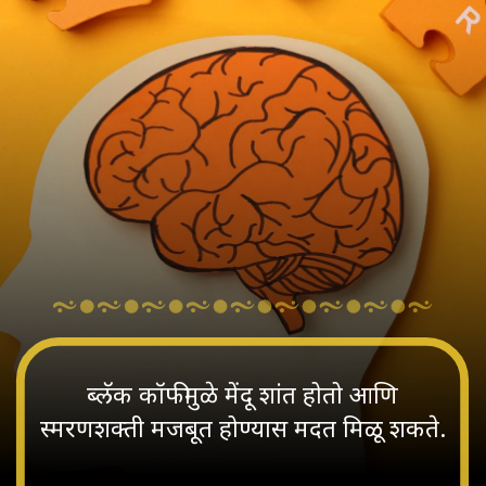
ब्लॅक कॉफीमुळे मेंदू शांत होतो आणि
स्मरणशक्ती मजबूत होण्यास मदत मिळू शकते.