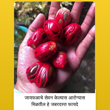
जायफळाचे सेवन केल्यास आरोग्यास
मिळतील हे जबरदस्त फायदे