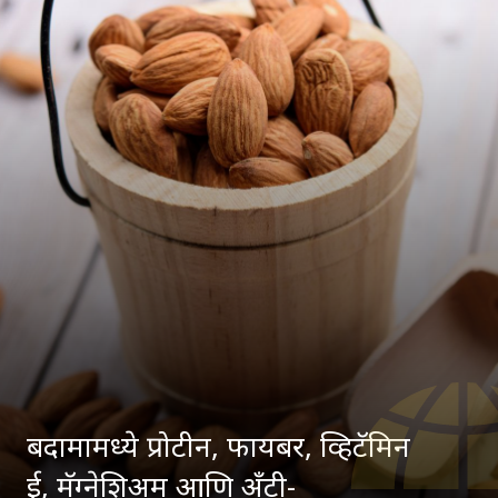
बदामामध्ये प्रोटीन, फायबर, व्हिटॅमिन
ई, मॅग्नेशिअम आणि अँटी-