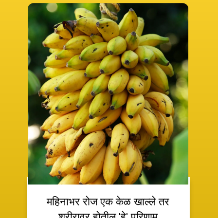
महिनाभर रोज एक केळ खाल्ले तर
शरीरावर होतील 'हे' परिणाम