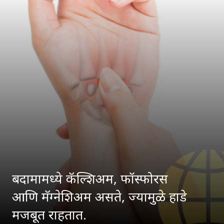
बदामामध्ये कॅल्शिअम, फॉस्फोरस
आणि मॅग्नेशिअम असते, ज्यामुळे हाडे
मजबूत राहतात.