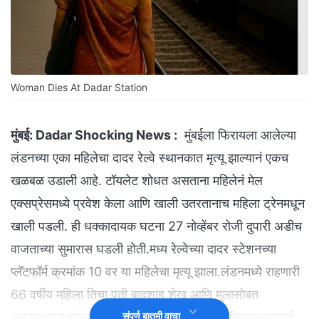
Woman Dies At Dadar Station
मुंबई:
Dadar Shocking News :
मुंबईला फिरायला आलेल्या
लंडनच्या एका महिलेचा दादर रेल्वे स्थानकात मृत्यू झाल्यानं एकच
खळबळ उडाली आहे. टॉयलेट शोधत असताना महिलेनं मेल
एक्सप्रेसमध्ये प्रवेश केला आणि खाली उतरतानाच महिला ट्रेनमधून
खाली पडली. ही धक्कादायक घटना 27 नोव्हेंबर रोजी दुपारी अडीच
वाजताच्या सुमारास घडली होती.मध्य रेल्वेच्या दादर स्टेशनच्या
प्लॅटफॉर्म क्रमांक 10 वर या महिलेचा मृत्यू झाला.लंडनमध्ये राहणारी
66 वर्षीय महिला तिचा पती बादशाह शेख आणि मुलासोबत
अंबरनाथहून लोकलने दादरला उतरली होती.त्यांना विमानतळासाठी
संपूर्ण बातमी वाचा