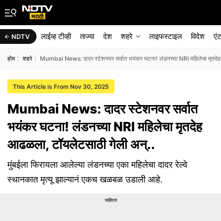
लाईव्ह टीव्ही
ताज्या
देश
शहरे
लाइफस्टाइल
विदेश
एं
NDTV
होम
शहरे
Mumbai News: दादर स्टेशनवर सर्वात भयंकर घटना! लंडनच्या NRI महिलेचा मृतदेह
This Article is From Nov 30, 2025
Mumbai News: दादर स्टेशनवर सर्वात
भयंकर घटना! लंडनच्या NRI महिलेचा मृतदेह
आढळला, टॉयलेटसाठी गेली अन्..
मुंबईला फिरायला आलेल्या लंडनच्या एका महिलेचा दादर रेल्वे
स्थानकात मृत्यू झाल्यानं एकच खळबळ उडाली आहे.
जाहिरात