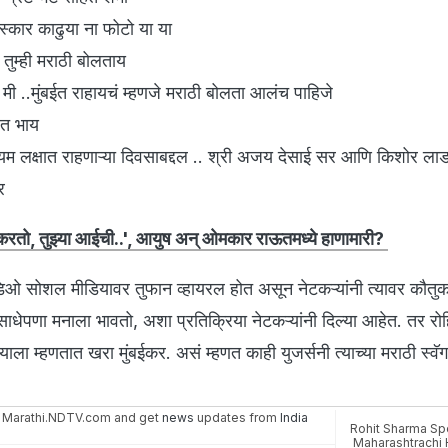
स्कार काढुया ना फोटो या या
तुम्ही मराठी बोलताय
ो मी ..मुंबईत राहायचं म्हणजे मराठी बोलता आलंच पाहिजे
ित भाय
 कायम लक्षात राहणाऱ्या दिवसाबद्दल .. श्री अजय देसाई सर आणि किशोर 
र
रतो, तुझ्या आईची..', आयुष अन् ओमकार राऊतमध्ये हाणामारी?
िडिओ सोशल मीडियावर तुफान व्हायरल होत असून नेटकऱ्यांनी त्यावर कौतुका
ाधेपणा मनाला भावतो, अशा प्रतिक्रिया नेटकऱ्यांनी दिल्या आहेत. तर रोह
ाला म्हणतात खरा मुंबईकर. असं म्हणत काही युजर्सनी त्याच्या मराठी स्वॅ
 Marathi.NDTV.com and get
news
updates from
India
Rohit Sharma Sp
Maharashtrachi 