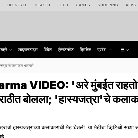
LIFESTYLE
HEALTH
TECH
GAMES
SHOPPING
APPS
शहरे
लाइफस्टाइल
विदेश
एंटरटेनमेंट
क्रिकेट
प्रदेश
जत्रा'चे कलाकार भारावले
rma VIDEO: 'अरे मुंबईत राहतो.
 मराठीत बोलला; 'हास्यजत्रा'चे कला
ट्राची हास्यजत्राच्या कलाकारांची भेट घेतली. या भेटीचा व्हिडिओ सध्या
आहे.