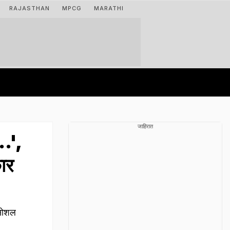
RAJASTHAN
MPCG
MARATHI
जाहिरात
.',
कार
 सोशल