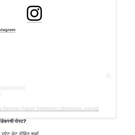
nstagram
by Namrata Yogesh Sambherao (@namrata_rudraaj)
ंडेकरची पोस्ट?
ग्रेट भेट रोहित शर्मा