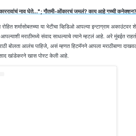
रावांचं नाव घेते..."; गौतमी-ओंकारचं जमलं? काय आहे गच्ची कनेक्शन
े रोहित शर्मासोबतच्या या भेटीचा व्हिडिओ आपल्या इन्टाग्राम अकाउंटवर 
 आपल्याशी मराठीमध्ये संवाद साधल्याचे त्याने म्हटलं आहे. अरे मुंबईत राहत
 मराठी बोलता आलंच पाहिजे, असं म्हणत हिटमॅनने आपला मराठीबाणा दाखवला
रसाद खांडेकरने खास पोस्ट केली आहे.