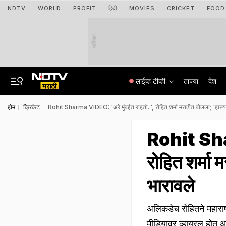
NDTV
WORLD
PROFIT
हिंदी
MOVIES
CRICKET
FOOD
जाहिरात
लाईव्ह टीव्ही
ताज्या
देश
होम
क्रिकेट
Rohit Sharma VIDEO: 'अरे मुंबईत राहतो..', रोहित शर्मा मराठीत बोलला; 'हास्य
Rohit Sha
रोहित शर्मा
भारावले
अलिकडेच रोहितने महाराष्
मीडियावर व्हायरल होत 