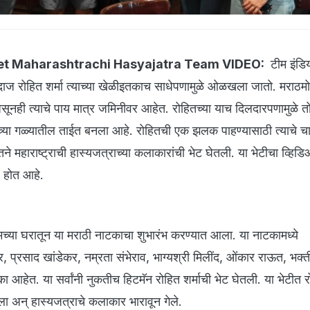
et Maharashtrachi Hasyajatra Team VIDEO:
टीम इंडि
ाज रोहित शर्मा त्याच्या खेळीइतकाच साधेपणामुळे ओळखला जातो. मराठमो
सूनही त्याचे पाय मात्र जमिनीवर आहेत. रोहितच्या याच दिलदारपणामुळे त
ंच्या गळ्यातील ताईत बनला आहे. रोहितची एक झलक पाहण्यासाठी त्याचे चा
महाराष्ट्राची हास्यजत्राच्या कलाकारांची भेट घेतली. या भेटीचा व्हिडि
ल होत आहे.
तुमच्या घरातून या मराठी नाटकाचा शुभारंभ करण्यात आला. या नाटकामध्ये
प्रसाद खांडेकर, नम्रता संभेराव, भाग्यश्री मिलींद, ओंकार राऊत, भक्त
का आहेत. या सर्वांनी नुकतीच हिटमॅन रोहित शर्माची भेट घेतली. या भेटीत रो
ला अन् हास्यजत्राचे कलाकार भारावून गेले.