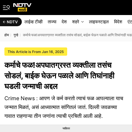
लाईव्ह टीव्ही
ताज्या
देश
शहरे
लाइफस्टाइल
विदेश
एं
NDTV
होम
गुन्हे
कर्माचे फळ!अपघातग्रस्त व्यक्तीला तसंच सोडलं, बाईक घेऊन पळाले आणि तिघांनाही घडल
This Article is From Jan 16, 2025
कर्माचे फळ!अपघातग्रस्त व्यक्तीला तसंच
सोडलं, बाईक घेऊन पळाले आणि तिघांनाही
घडली जन्माची अद्दल
Crime News : आपण जे कर्म करतो त्याचं फळ आपल्याला याच
जन्मात मिळतं, असं आध्यात्मात सांगितलं जातं. दिल्ली जवळच्या
गावात राहणाऱ्या तीन जणांना त्याची प्रचिती आली आहे.
जाहिरात