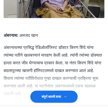
अंबरनाथ:
अमजद खान
अंबरनाथच्या प्रसिद्ध रेडिओलॉजिस्ट डॉक्टर किरण शिंदे यांना
त्यांच्या पतीने खलबत्त्यानं मारहाण केली आहे. त्यांनी त्यांच्या डोक्यात
हल्ला करत जीव घेण्याचाच प्रकार केला. या नंतर किरण शिंदे यांना
बदलापूरच्या खासगी हॉस्पिटलमध्ये दाखल करण्यात आलं आहे.
शिवाय त्यांच्या पतीविरोधात गुन्हा दाखल करण्याची प्रक्रिया सुरू
करण्यात आली आहे. या घटनेनंतर अंबरनाथमध्ये एकच खळबळ
उडाली आहे.
संपूर्ण बातमी वाचा
डॉक्टर किरण शिंदे या अंबरनाथ पश्चिमेच्या मोहन सबर्बिया गृह