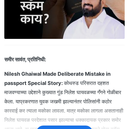
समीर सावंत, प्रतिनिधी:
Nilesh Ghaiwal Made Deliberate Mistake in
passport Special Story:
कोथरुड परिसरात दहशत
माजवण्याच्या उद्देशाने कुख्यात गुंड निलेश घायवळच्या गँगने गोळीबार
केला. याप्रकरणात युवक जखमी झाल्यानंतर पोलिसांनी कठोर
कारवाई कर त्याला मकोका लावला. मात्र मकोका लागला असतानाही
निलेश घायवळ परदेशात पसार झाल्याचा धक्कादायक प्रकार समोर