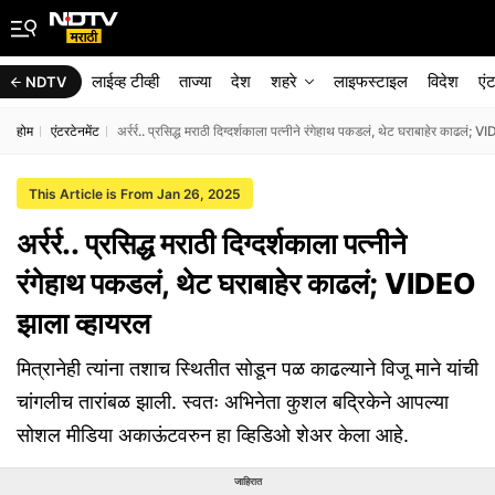
लाईव्ह टीव्ही
ताज्या
देश
शहरे
लाइफस्टाइल
विदेश
एं
NDTV
होम
एंटरटेनमेंट
अर्रर्र.. प्रसिद्ध मराठी दिग्दर्शकाला पत्नीने रंगेहाथ पकडलं, थेट घराबाहेर काढलं;
This Article is From Jan 26, 2025
अर्रर्र.. प्रसिद्ध मराठी दिग्दर्शकाला पत्नीने
रंगेहाथ पकडलं, थेट घराबाहेर काढलं; VIDEO
झाला व्हायरल
मित्रानेही त्यांना तशाच स्थितीत सोडून पळ काढल्याने विजू माने यांची
चांगलीच तारांबळ झाली. स्वतः अभिनेता कुशल बद्रिकेने आपल्या
सोशल मीडिया अकाऊंटवरुन हा व्हिडिओ शेअर केला आहे.
जाहिरात