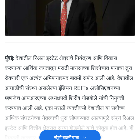
मुंबई:
देशातील रिअल इस्टेट क्षेत्राचे नियंत्रण आणि विकास
करणाऱ्या आर्थिक जगतातून मराठी माणसाच्या शिरपेचात मानाचा तुरा
रोवणारी एक अत्यंत अभिमानास्पद बातमी समोर आली आहे. देशातील
आघाडीची संस्था असलेल्या इंडियन REITs असोसिएशनच्या
म्हणजेच आयआरएच्या अध्यक्षपदी शिरीष गोडबोले यांची नियुक्ती
करण्यात आली आहे. एका मराठी व्यक्तीकडे देशातील या सर्वोच्च
आर्थिक संघटनेच्या नेतृत्वाची धुरा सोपवण्यात आल्यामुळे संपूर्ण रिअल
इस्टेट आणि वित्तीय क्षेत्रात सध्या गोडबोले यांचे कौतुक होत आहे. ही
नियुक्ती तात्काळ प्रभावाने लागू करण्यात आली आहे.
संपूर्ण बातमी वाचा