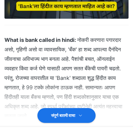
What is bank called in hindi:
नोकरी करणारा पगारदार
असो, गृहिणी असो वा व्यावसायिक, 'बँक' हा शब्द आपल्या दैनंदिन
जीवनाचा अविभाज्य भाग बनला आहे. पैशांची बचत, ऑनलाईन
व्यवहार किंवा कर्ज घेणे यासाठी आपण सतत बँकेची पायरी चढतो.
परंतु, रोजच्या वापरातील या 'Bank' शब्दाला शुद्ध हिंदीत काय
म्हणतात, हे 99 टक्के लोकांना ठाऊक नाही. सामान्यतः आपण
हिंदीतही याला बँकच म्हणतो, पण हिंदी शब्दकोशानुसार याचा एक
अधिकृत शब्द आहे. जो स्पर्धा परीक्षांच्या दृष्टीनेही अत्यंत महत्त्वाचा
मानला जातो.
संपूर्ण बातमी वाचा
नक्की वाचा - चवीला भारी, आरोग्याला लय भारी! उन्हाळ्यात अननस