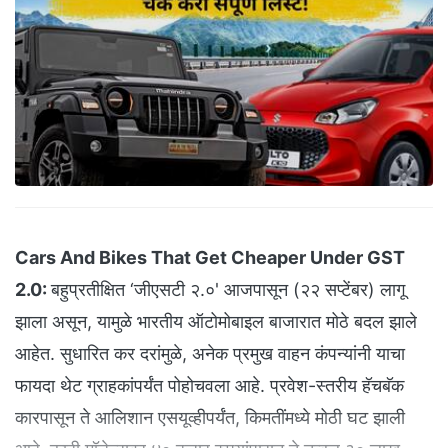
Cars And Bikes That Get Cheaper Under GST
2.0:
बहुप्रतीक्षित ‘जीएसटी २.०' आजपासून (२२ सप्टेंबर) लागू
झाला असून, यामुळे भारतीय ऑटोमोबाइल बाजारात मोठे बदल झाले
आहेत. सुधारित कर दरांमुळे, अनेक प्रमुख वाहन कंपन्यांनी याचा
फायदा थेट ग्राहकांपर्यंत पोहोचवला आहे. प्रवेश-स्तरीय हॅचबॅक
कारपासून ते आलिशान एसयूव्हीपर्यंत, किमतींमध्ये मोठी घट झाली