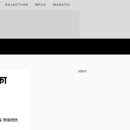
RAJASTHAN
MPCG
MARATHI
जाहिरात
का
होऊ शकतात.