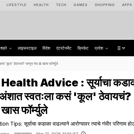
LIFESTYLE
HEALTH
TECH
GAMES
SHOPPING
APPS
शहरे
लाइफस्टाइल
विदेश
एंटरटेनमेंट
क्रिकेट
प्रदेश
ूल' ठेवायचं? जाणून घ्या 8 खास फॉर्म्युले
alth Advice : सूर्याचा कडा
ंशात स्वतःला कसं 'कूल' ठेवायचं?
खास फॉर्म्युले
 Tips: सूर्याचा कडाका वाढल्याने आरोग्यावर त्याचे गंभीर परिणाम 
Danke
लाइफस्टाइल
Mar 21, 2026 21:09 IST