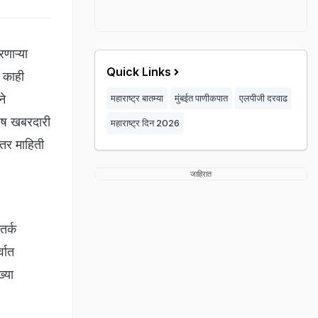
णाऱ्या
Quick Links
ा काही
ने
महाराष्ट्र बातम्या
मुंबईत पाणीकपात
एलपीजी दरवाढ
शेष खबरदारी
महाराष्ट्र दिन 2026
्तर माहिती
जाहिरात
तर्क
्वात
्या