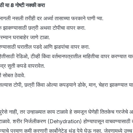
ठी या 8 गोष्टी नक्की करा
न लागली नसली तरीही दर अर्ध्या तासाच्या फरकाने पाणी प्या.
े झाकण्यासाठी छत्री अथवा टोपीचा वापर करा.
रम्यान घराबाहेर जाणे टाळा.
ाचण्यासाठी घरातील पडदे आणि झडपांचा वापर करा.
ाहितीसाठी रेडिओ, टीव्ही किंवा वर्तमानपत्रातील माहितीचा वापर करण्यात या
्र सुती कपडे वापरावेत.
ी सोबत ठेवावे.
्यास टोपी, छत्री किंवा ओल्या कपड्याने डोके, मान, चेहरा झाकण्यात या
रेसे नाही, तर उन्हाळ्यात काय टाळावे हे समजून घेणेही तितकेच गरजेचे आ
टाळावे. शरीर निर्जलीकरण (Dehydration) होण्यापासून वाचवण्यासाठी द
ाचे प्रमाण कमी करणारी कार्बोनेटेड थंड पेये घेऊ नका. जेवणामध्ये उच्च