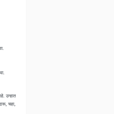
वा.
वा.
हे. उन्हात
ारू, चहा,