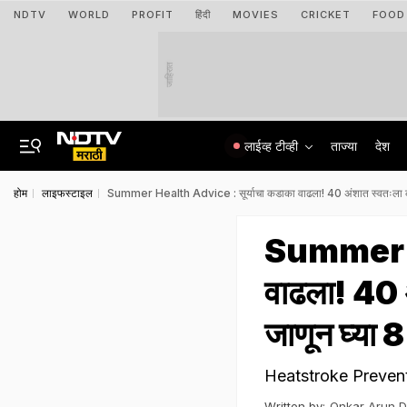
NDTV
WORLD
PROFIT
हिंदी
MOVIES
CRICKET
FOOD
जाहिरात
लाईव्ह टीव्ही
ताज्या
देश
होम
लाइफस्टाइल
Summer Health Advice : सूर्याचा कडाका वाढला! 40 अंशात स्वतःला कसं 'क
Summer He
वाढला! 40 अ
जाणून घ्या 8 
Heatstroke Prevention
Written by:
Onkar Arun 