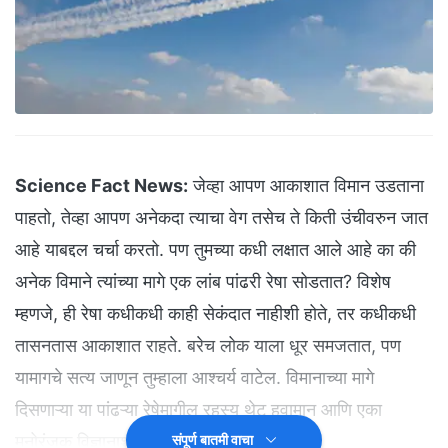
Science Fact News:
जेव्हा आपण आकाशात विमान उडताना
पाहतो, तेव्हा आपण अनेकदा त्याचा वेग तसेच ते किती उंचीवरुन जात
आहे याबद्दल चर्चा करतो. पण तुमच्या कधी लक्षात आले आहे का की
अनेक विमाने त्यांच्या मागे एक लांब पांढरी रेषा सोडतात? विशेष
म्हणजे, ही रेषा कधीकधी काही सेकंदात नाहीशी होते, तर कधीकधी
तासनतास आकाशात राहते. बरेच लोक याला धूर समजतात, पण
यामागचे सत्य जाणून तुम्हाला आश्चर्य वाटेल. विमानाच्या मागे
दिसणाऱ्या या पांढऱ्या रेषेमागील रहस्य थेट हवामान आणि एका
मनोरंजक विज्ञानाशी जोडलेले आहे.
संपूर्ण बातमी वाचा