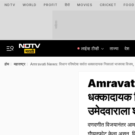
NDTV
WORLD
PROFIT
हिंदी
MOVIES
CRICKET
FOOD
जाहिरात
लाईव्ह टीव्ही
ताज्या
देश
होम
महाराष्ट्र
Amravati News: विधान परिषदेचा सर्वात धक्कादायक निकाल! भाजपचा विजय, काँ
Amravati N
धक्कादायक 
उमेदवाराला श
दणदणीत विजयानंतर आमद
गौप्यस्फोट केला असून, व