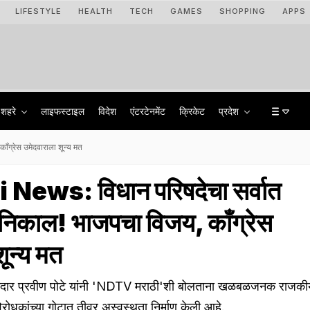
LIFESTYLE
HEALTH
TECH
GAMES
SHOPPING
APPS
शहरे
लाइफस्टाइल
विदेश
एंटरटेनमेंट
क्रिकेट
प्रदेश
ग्रेस उमेदवाराला शून्य मत
ews: विधान परिषदेचा सर्वात
निकाल! भाजपचा विजय, काँग्रेस
ून्य मत
ार प्रवीण पोटे यांनी 'NDTV मराठी'शी बोलताना खळबळजनक राजकी
िरोधकांच्या गोटात तीव्र अस्वस्थता निर्माण केली आहे.