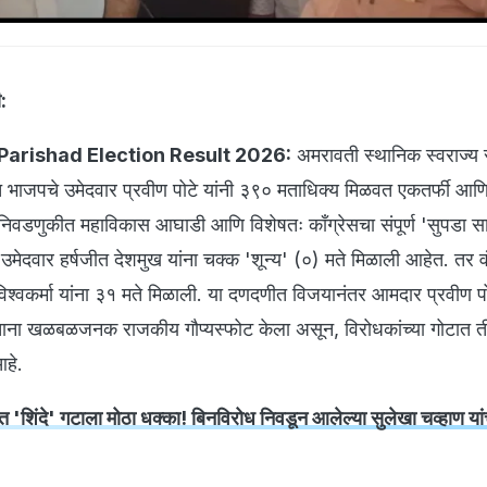
:
Parishad Election Result 2026:
अमरावती स्थानिक स्वराज्य स
 भाजपचे उमेदवार प्रवीण पोटे यांनी ३९० मताधिक्य मिळवत एकतर्फी आण
िवडणुकीत महाविकास आघाडी आणि विशेषतः काँग्रेसचा संपूर्ण 'सुपडा 
उमेदवार हर्षजीत देशमुख यांना चक्क 'शून्य' (०) मते मिळाली आहेत. तर 
श्वकर्मा यांना ३१ मते मिळाली. या दणदणीत विजयानंतर आमदार प्रवीण पोट
ा खळबळजनक राजकीय गौप्यस्फोट केला असून, विरोधकांच्या गोटात ती
आहे.
िंदे' गटाला मोठा धक्का! बिनविरोध निवडून आलेल्या सुलेखा चव्हाण यां