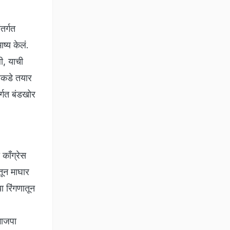
तर्गत
ष्य केलं.
ी, याची
ाकडे तयार
र्गत बंडखोर
 काँग्रेस
तून माघार
ा रिंगणातून
भाजपा