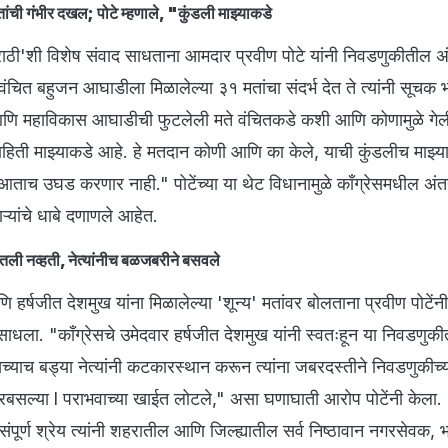
ांची गंभीर दखल; पोटे म्हणाले, "कुंडली माझ्याकडे
'शी विशेष संवाद साधताना आमदार प्रवीण पोटे यांनी निवडणुकीतील अं
 वंचित बहुजन आघाडीला मिळालेल्या ३१ मतांचा संदर्भ देत ते त्यांनी सूचक भा
स आणि महाविकास आघाडीची फुटलेली मते वंचितकडे कशी आणि कोणामुळे गेल
हिती माझ्याकडे आहे. हे मतदान कोणी आणि का केले, याची कुंडलीच माझ्य
 आताच उघड करणार नाही." पोटेंच्या या थेट विधानामुळे काँग्रेसमधील अंत
ऱ्यांचे धाबे दणाणले आहेत.
ेतली नव्हती, नेत्यांनीच बळजबरीने बसवले
ि हर्षजीत देशमुख यांना मिळालेल्या 'शून्य' मतांवर बोलताना प्रवीण पोटेंनी
 साधला. "काँग्रेसचे उमेदवार हर्षजीत देशमुख यांनी स्वतःहून या निवडणुकी
सच्याच बड्या नेत्यांनी कटकारस्थान करून त्यांना जबरदस्तीने निवडणुकीच्य
घरबसल्या l पराभवाच्या खाईत लोटले," असा घणाघाती आरोप पोटेंनी केला.
ंपूर्ण श्रेय त्यांनी शहरातील आणि जिल्ह्यातील सर्व निष्ठावान नगरसेवक, 