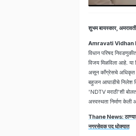
शुभम बायस्कार, अमरावती
Amravati Vidhan 
विधान परिषद निवडणुकीत
विजय मिळविला आहे. या न
असून काँग्रेसचे अधिकृत 
बहुजन आघाडीचे निलेश वि
'NDTV मराठी'शी बोलतान
अस्वस्थता निर्माण केली 
Thane News: ठाण्यात 'श
नगरसेवक पद धोक्यात