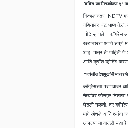
'वंचित'ला मिळालेल्या ३१ मत
निकालानंतर 'NDTV मराठी
गणितांवर थेट भाष्य केले.
पोटे म्हणाले, "काँग्रे
खडानखडा आणि संपूर्ण मा
आहे; मात्र ती माहिती मी
आणि क्रॉस व्होटिंग करणा
"हर्षजीत देशमुखांनी माघार घ
काँग्रेसच्या पराभवावर आण
नेत्यांवर जोरदार निशाणा
घेतली नव्हती, तर काँग्रे
मागे खेचले आणि त्यांना 
आपल्या या वादळी यशाचे स