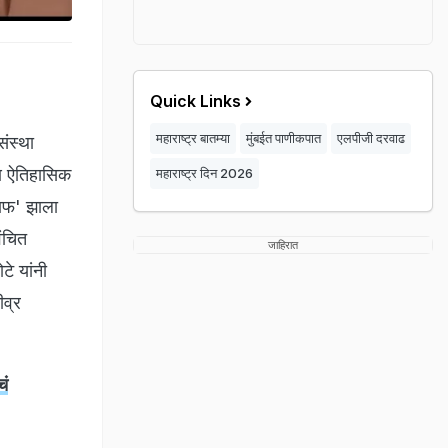
Quick Links
महाराष्ट्र बातम्या
मुंबईत पाणीकपात
एलपीजी दरवाढ
ंस्था
ि ऐतिहासिक
महाराष्ट्र दिन 2026
साफ' झाला
वंचित
जाहिरात
े यांनी
व्र
चं