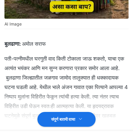
AI Image
बुलढाणा:
अमोल सराफ
पती-पत्नीमधील घरगुती वाद किती टोकाला जाऊ शकतो, याचा एक
अत्यंत भयंकर आणि मन सुन्न करणारा प्रकार समोर आला आहे.
बुलढाणा जिल्ह्यातील जळगाव जामोद तालुक्यात ही धक्कादायक
घटना घडली आहे. येथील भाले अंजन गावात एका पित्याने आपल्या 4
निष्पाप मुलांना विहिरीत फेकून त्यांची हत्या केली. त्या नंतर त्याच
विहिरीत उडी घेऊन स्वतःही आत्महत्या केली. या हृदयद्रावक
घटनेमुळे संपूर्ण बुलढाणा जिल्ह्यासह महाराष्ट्रात तीव्र खळबळ
संपूर्ण बातमी वाचा
उडाली आहे. विजय किराडिया असे आत्महत्या केलेल्या वडिलांचे नाव