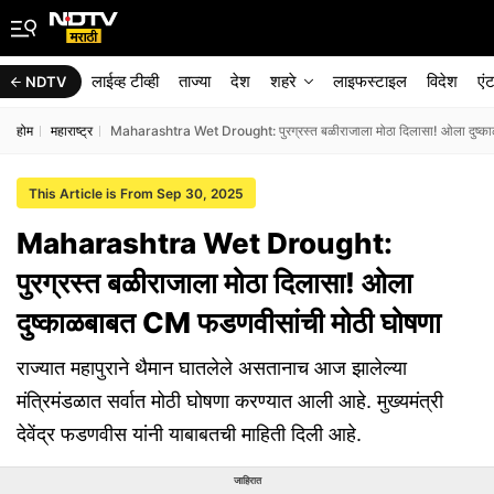
लाईव्ह टीव्ही
ताज्या
देश
शहरे
लाइफस्टाइल
विदेश
एं
NDTV
होम
महाराष्ट्र
Maharashtra Wet Drought: पुरग्रस्त बळीराजाला मोठा दिलासा! ओला दुष्क
This Article is From Sep 30, 2025
Maharashtra Wet Drought:
पुरग्रस्त बळीराजाला मोठा दिलासा! ओला
दुष्काळबाबत CM फडणवीसांची मोठी घोषणा
राज्यात महापुराने थैमान घातलेले असतानाच आज झालेल्या
मंत्रिमंडळात सर्वात मोठी घोषणा करण्यात आली आहे. मुख्यमंत्री
देवेंद्र फडणवीस यांनी याबाबतची माहिती दिली आहे.
जाहिरात