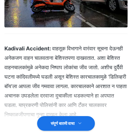
Kadivali Accident:
वाहतूक विभागाने वारंवार सूचना देऊनही
अनेकजण वाहन चालवताना बेशिस्तपणा दाखवतात. अशा बेशिस्त
वाहनचालकांमुळे अनेकदा निष्पाप लोकांचा जीव जातो. अशीच दुर्दैवी
घटना कांदिवलीमध्ये घडली असून बेशिस्त कारचालकामुळे 'डिलिव्हरी
बॉय'ला आपला जीव गमवावा लागला. कारचालकाने आरशात न पाहता
अचानक उघडलेला दरवाजा दुचाकीला धडकल्याने हा अपघात
घडला. याप्रकरणी पोलिसांनी कार आणि टँकर चालकावर
निष्काळजीपणाचा गुन्हा दाखल केला आहे.
संपूर्ण बातमी वाचा
Pune Fuel Storage: पुण्यात इंधनाचा तुटवडा? पेट्रोल- डिझेल