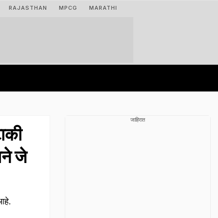
RAJASTHAN
MPCG
MARATHI
जाहिरात
ाकी
ने जे
आहे.