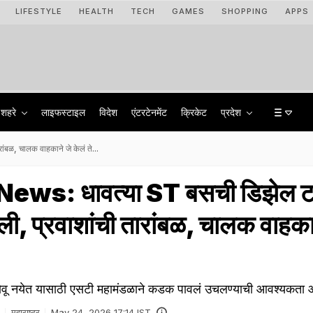
LIFESTYLE
HEALTH
TECH
GAMES
SHOPPING
APPS
शहरे
लाइफस्टाइल
विदेश
एंटरटेनमेंट
क्रिकेट
प्रदेश
बळ, चालक वाहकाने जे केलं ते...
ews: धावत्या ST बसची डिझेल ट
ली, प्रवाशांची तारांबळ, चालक वाहका
ा होवू नयेत यासाठी एसटी महामंडळाने कडक पावलं उचलण्याची आवश्यकता 
महाराष्ट्र
May 24, 2026 17:14 IST