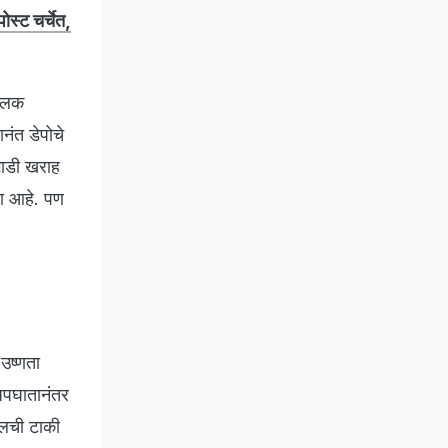
स्ट चर्चेत,
चालक
नंत डेपोचे
गाडी खराह
ला आहे. पण
उष्णता
अपघातानंतर
ेलची टाकी