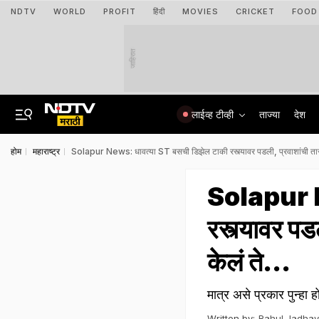
NDTV
WORLD
PROFIT
हिंदी
MOVIES
CRICKET
FOOD
जाहिरात
लाईव्ह टीव्ही
ताज्या
देश
होम
महाराष्ट्र
Solapur News: धावत्या ST बसची डिझेल टाकी रस्त्यावर पडली, प्रवाशांची तारां
Solapur N
रस्त्यावर पड
केलं ते...
मात्र असे प्रकार पुन्ह
Written by:
Rahul Jadhav