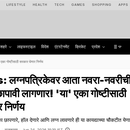
LIFESTYLE
HEALTH
TECH
GAMES
SHOPPING
APPS
शहरे
लाइफस्टाइल
विदेश
एंटरटेनमेंट
क्रिकेट
प्रदेश
का गोष्टीसाठी सरकार घेणार निर्णय
लग्नपत्रिकेवर आता नवरा-नवरीच
ापावी लागणार! 'या' एका गोष्टीसाठी
 निर्णय
 छापणारे, हॉल देणारे आणि लग्न लावणारे ही या कायद्याच्या चौकटीत येण
राजकारण
Jun 24, 2026 19:19 IST