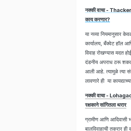
नक्की वाचा - Thackeray
काय करणार?
या नव्या नियमानुसार केवळ
कार्यालय, बँक्वेट हॉल आ
विवाह रोखण्यास मदत होई
दंडनीय अपराध ठरू शकतो.
आली आहे. त्यामुळे त्या 
लावणारे ही या कायद्याच
नक्की वाचा - Lohagad E
रक्षकाने सांगितला थरार
​ग्रामीण आणि आदिवासी भा
बालविवाहाची तक्रार ही क