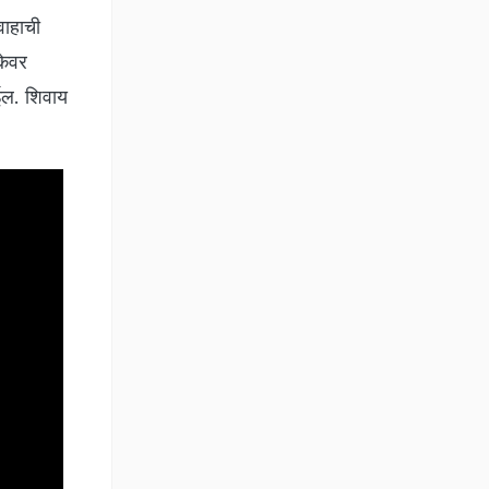
वाहाची
केवर
ईल. शिवाय