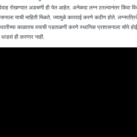
विवाह रोखण्यात अडचणी ही येत आहेत. अनेकदा लग्न ठरल्यानंतर किंवा वि
रशासनाला याची माहिती मिळते. ज्यामुळे कारवाई करणे कठीण होते. लग्नपत्रि
ुवातीच्या काळातच वयाची पडताळणी करणे स्थानिक प्रशासनाला सोपे हो
ं धाडसं ही करणार नाही.