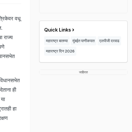
रिकेवर वधू
त.
Quick Links
ा राज्य
महाराष्ट्र बातम्या
मुंबईत पाणीकपात
एलपीजी दरवाढ
पणे
महाराष्ट्र दिन 2026
िधानसभेत
जाहिरात
 विधानसभेत
देताना ही
 या
्रातही हा
क्षण