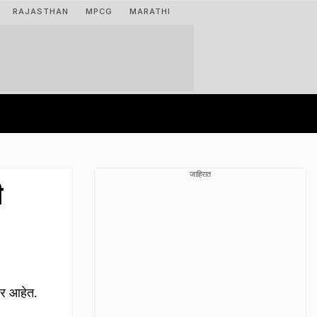
RAJASTHAN
MPCG
MARATHI
जाहिरात
ी
ार आहेत.