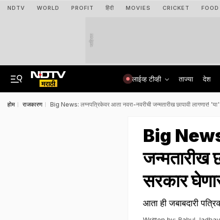
NDTV
WORLD
PROFIT
हिंदी
MOVIES
CRICKET
FOOD
जाहिरात
लाईव्ह टीव्ही
ताज्या
देश
होम
राजकारण
Big News: लग्नपत्रिकेवर आता नवरा-नवरीची जन्मतारीख छापावी लागणार! 'या' ए
Big News: 
जन्मतारीख छ
सरकार घेणार
आता ही जबाबदारी पत्रिका
Written by:
Rahul Jadhav