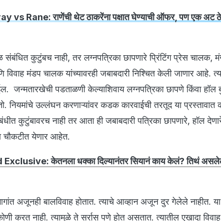
 vs Rane: राणेंची थेट ठाकरेंना पक्षात घेण्याची ऑफर, पण एक अट ठे
 संबंधित कुटुंबच नाही, तर लग्नपत्रिका छापणारे प्रिंटिंग प्रेस चालक, म
णि विवाह मंडप चालक यांच्यावरही जबाबदारी निश्चित केली जाणार आहे. त्य
ल. जन्मतारखेची पडताळणी केल्याशिवाय लग्नपत्रिका छापणे किंवा हॉल 
 नियमांचे उल्लंघन करणाऱ्यांवर कडक कारवाईची तरतूद या प्रस्तावात 
संबंधीत कुटुंबावरच नाही तर आता ही जबाबदारी पत्रिका छापणारे, हॉल देणा
्या चौकटीत येणार आहेत.
xclusive: केतनला धक्का दिल्यानंतर सियानं काय केलं? तिथं असलेल्य
गांत अजूनही बालविवाह होतात. त्याचे आव्हान अजून दुर गेलेले नाहीत. या
ोणी करत नाही. त्यामुळे ते सर्रास पणे होत असतात. त्यातील एखादा विवा