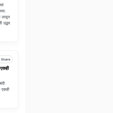
सं
लवा.
ी लावून
ी उद्धव
Share
 एकही
ंदी
ी एकही