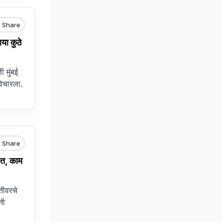
Share
ा कुठे
 मुंबई
विचारला.
Share
त, काम
तीवरचे
नी