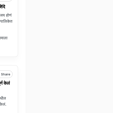
ंदे
जय होणं
ापालिकेत
ामाला
Share
ण केलं
मधील
केलं.