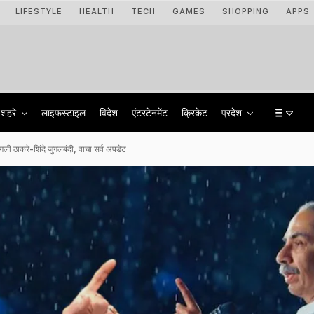
LIFESTYLE
HEALTH
TECH
GAMES
SHOPPING
APPS
शहरे
लाइफस्टाइल
विदेश
एंटरटेनमेंट
क्रिकेट
प्रदेश
करे-शिंदे जुगलबंदी, वाचा सर्व अपडेट