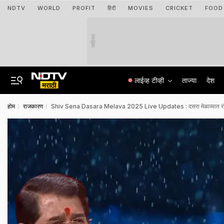
NDTV
WORLD
PROFIT
हिंदी
MOVIES
CRICKET
FOOD
जाहिरात
लाईव्ह टीव्ही
ताज्या
देश
होम
राजकारण
Shiv Sena Dasara Melava 2025 Live Updates : दसरा मेळाव्यात रंगली ठा