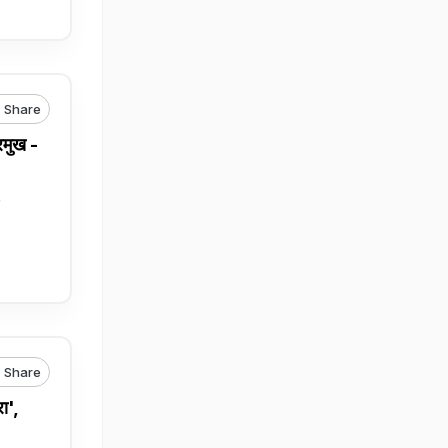
Share
मुख -
Share
ा',