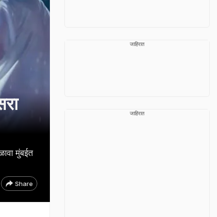
जाहिरात
रा
जाहिरात
ावा मुंबईत
Share