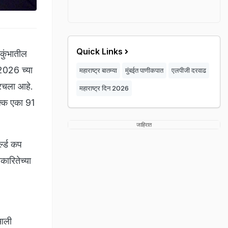
Quick Links
कुंभातील
 2026 च्या
महाराष्ट्र बातम्या
मुंबईत पाणीकपात
एलपीजी दरवाढ
स रचला आहे.
महाराष्ट्र दिन 2026
चक्क एका 91
जाहिरात
्ल्ड कप
कारितेच्या
 आली