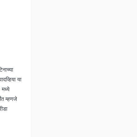
िनाच्या
वादव्हिया या
 मध्ये
ंत म्हणजे
्रीडा