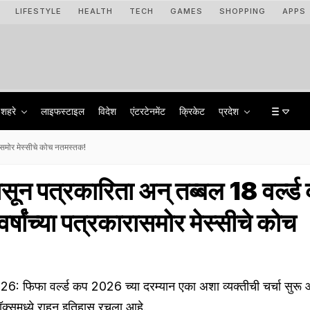
LIFESTYLE
HEALTH
TECH
GAMES
SHOPPING
APPS
शहरे
लाइफस्टाइल
विदेश
एंटरटेनमेंट
क्रिकेट
प्रदेश
ारासमोर मेस्सीचे कोच नतमस्तक!
ापासून पत्रकारिता अन् तब्बल 18 वर्ल्
्षांच्या पत्रकारासमोर मेस्सीचे कोच
िफा वर्ल्ड कप 2026 च्या दरम्यान एका अशा व्यक्तीची चर्चा सुरू आह
बॉक्समध्ये राहून इतिहास रचला आहे.