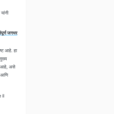
 यांनी
ूर्ण जगभर
ष्ट आहे. हा
मुख्य
े आहे, असे
ली आणि
 il