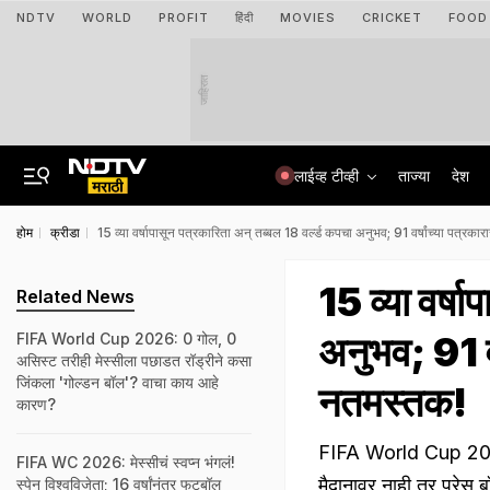
NDTV
WORLD
PROFIT
हिंदी
MOVIES
CRICKET
FOOD
जाहिरात
लाईव्ह टीव्ही
ताज्या
देश
होम
क्रीडा
15 व्या वर्षापासून पत्रकारिता अन् तब्बल 18 वर्ल्ड कपचा अनुभव; 91 वर्षांच्या पत्रक
15 व्या वर्ष
Related News
अनुभव; 91 वर
FIFA World Cup 2026: 0 गोल, 0
असिस्ट तरीही मेस्सीला पछाडत रॉड्रीने कसा
जिंकला 'गोल्डन बॉल'? वाचा काय आहे
नतमस्तक!
कारण?
FIFA World Cup 2026: फ
FIFA WC 2026: मेस्सीचं स्वप्न भंगलं!
मैदानावर नाही तर प्रेस 
स्पेन विश्वविजेता; 16 वर्षांनंतर फुटबॉल