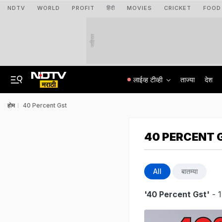
NDTV
WORLD
PROFIT
हिंदी
MOVIES
CRICKET
FOOD
जाहिरात
लाईव्ह टीव्ही
ताज्या
देश
होम
40 Percent Gst
40 PERCENT 
All
बातम्या
'40 Percent Gst'
- 1