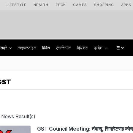
LIFESTYLE
HEALTH
TECH
GAMES
SHOPPING
APPS
शहरे
लाइफस्टाइल
विदेश
एंटरटेनमेंट
क्रिकेट
प्रदेश
GST
 News Result(s)
GST Council Meeting: तंबाखू, सिगारेटसह कोणत्य