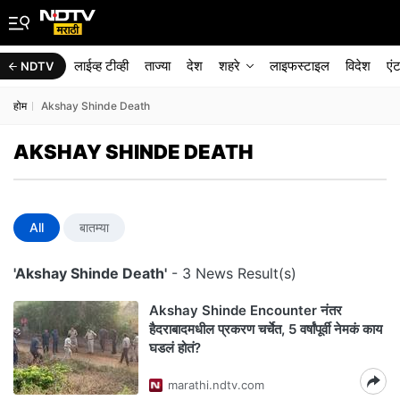
लाईव्ह टीव्ही
ताज्या
देश
शहरे
लाइफस्टाइल
विदेश
एं
NDTV
होम
Akshay Shinde Death
AKSHAY SHINDE DEATH
All
बातम्या
'Akshay Shinde Death'
- 3 News Result(s)
Akshay Shinde Encounter नंतर
हैदराबादमधील प्रकरण चर्चेत, 5 वर्षांपूर्वी नेमकं काय
घडलं होतं?
marathi.ndtv.com