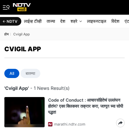
लाईव्ह टीव्ही
ताज्या
देश
शहरे
लाइफस्टाइल
विदेश
एं
NDTV
होम
Cvigil App
CVIGIL APP
All
बातम्या
'Cvigil App'
- 1 News Result(s)
Code of Conduct : आचारसंहितेचं उल्लंघन
होतंय? एका क्लिकवर तक्रार करा, जाणून घ्या सोपी
पद्धत!
marathi.ndtv.com