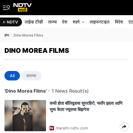
लाईव्ह टीव्ही
ताज्या
देश
शहरे
लाइफस्टाइल
विदेश
एं
NDTV
होम
Dino Morea Films
DINO MOREA FILMS
All
बातम्या
'Dino Morea Films'
- 1 News Result(s)
कधी होता बॉलिवूडचा सुपरहिरो, फ्लॉप झाला आणि
सुरू केला ज्यूसचा बिझनेस
marathi.ndtv.com