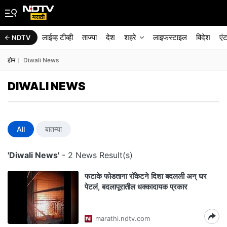
लाईव्ह टीव्ही
ताज्या
देश
शहरे
लाइफस्टाइल
विदेश
एं
NDTV
होम
Diwali News
DIWALI NEWS
All
बातम्या
'Diwali News'
- 2 News Result(s)
फटाके फोडताना रॉकेटने दिशा बदलली अन् घर
पेटलं, बदलापूरातील धक्कादायक प्रकार
marathi.ndtv.com