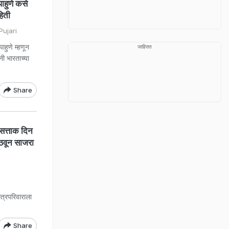
हुणे कसे
हिती
ujari
ाहुणे म्हणून
जाहिरात
ी भारताच्या
Share
्ताक दिन
ाठवून साजरा
रपरिवाराला
Share