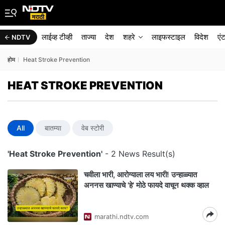
लाईव्ह टीव्ही
ताज्या
देश
शहरे
लाइफस्टाइल
विदेश
एं
NDTV
होम
Heat Stroke Prevention
HEAT STROKE PREVENTION
All
बातम्या
वेब स्टोरी
'Heat Stroke Prevention'
- 2 News Result(s)
चवीला भारी, आरोग्याला लय भारी! उन्हाळ्यात
अननस खाण्याचे 'हे' मोठे फायदे वाचून थक्क व्हाल
marathi.ndtv.com