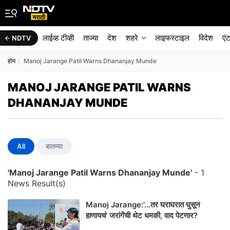
लाईव्ह टीव्ही
ताज्या
देश
शहरे
लाइफस्टाइल
विदेश
एं
NDTV
होम
Manoj Jarange Patil Warns Dhananjay Munde
MANOJ JARANGE PATIL WARNS
DHANANJAY MUNDE
All
बातम्या
'Manoj Jarange Patil Warns Dhananjay Munde'
- 1
News Result(s)
Manoj Jarange:'...तर घराघरात घुसून
हाणायचं' जरांगेंची थेट धमकी, वाद पेटणार?