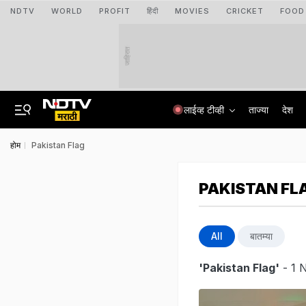
NDTV
WORLD
PROFIT
हिंदी
MOVIES
CRICKET
FOOD
जाहिरात
लाईव्ह टीव्ही
ताज्या
देश
होम
Pakistan Flag
PAKISTAN FL
All
बातम्या
'Pakistan Flag'
- 1 