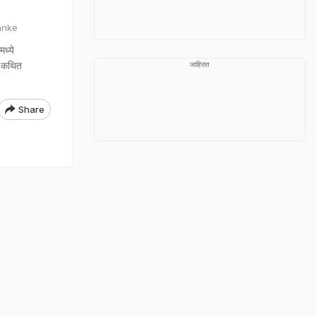
anke
ध्ये
क कथित
जाहिरात
Share