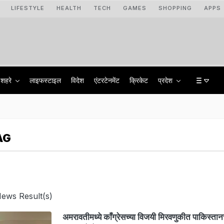
LIFESTYLE
HEALTH
TECH
GAMES
SHOPPING
APPS
शहरे
लाइफस्टाइल
विदेश
एंटरटेनमेंट
क्रिकेट
प्रदेश
AG
News Result(s)
अमरावतीमध्ये काँग्रेसच्या विजयी मिरवणुकीत पाकिस्तान