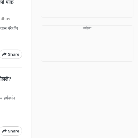
का! पाक
adhav
 तास मॅरेथॉन
जाहिरात
Share
बोलले?
 हर्षवर्धन
Share