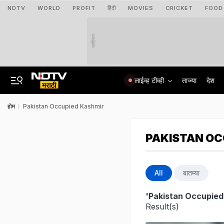
NDTV
WORLD
PROFIT
हिंदी
MOVIES
CRICKET
FOOD
जाहिरात
लाईव्ह टीव्ही
ताज्या
देश
होम
Pakistan Occupied Kashmir
PAKISTAN OC
All
बातम्या
'Pakistan Occupied
Result(s)