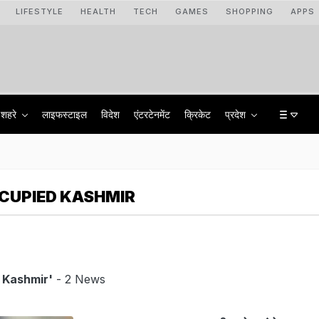
LIFESTYLE
HEALTH
TECH
GAMES
SHOPPING
APPS
शहरे
लाइफस्टाइल
विदेश
एंटरटेनमेंट
क्रिकेट
प्रदेश
CUPIED KASHMIR
 Kashmir'
- 2 News